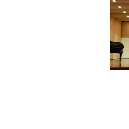
撰稿
初审
复审