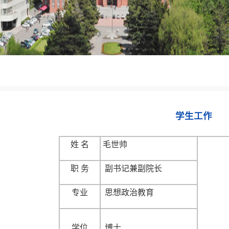
学生工作
姓 名
毛世帅
职 务
副书记兼副院长
专业
思想政治教育
学位
博士