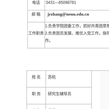
电话
0431—85098781
jrzhang@nenu.edu.cn
邮 箱
1.负责学院团委工作，抓好共青团思
工作职责
2.负责团员发展、推优入党工作，指
作。
姓 名
苏杭
职 务
研究生辅导员