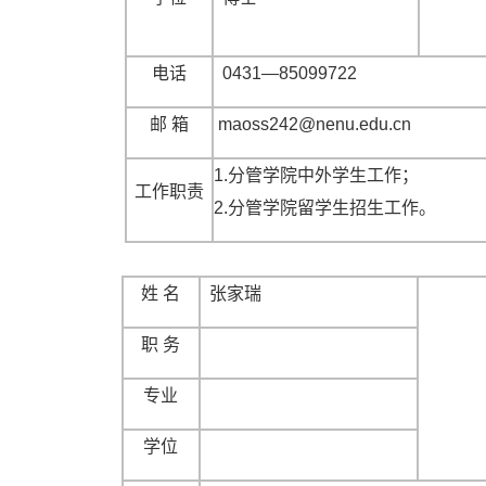
电话
0431—85099722
邮 箱
maoss242@nenu.edu.cn
1.分管学院中外学生工作；
工作职责
2.分管学院留学生招生工作。
姓 名
张家瑞
职 务
专业
学位