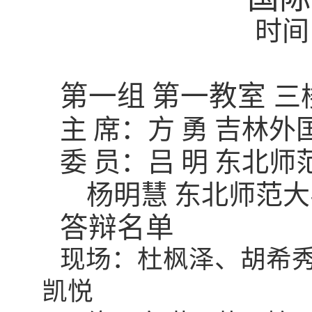
时间
第一组
第一教室
三
主
席：方
勇
吉林外
委
员：吕
明
东北师
杨明慧
东北师范大
答辩名单
现场：杜枫泽、胡希
凯悦