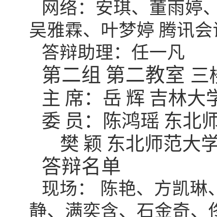
网络：安琪、董雨婷
吴雅霖、叶梦婷
腾讯会
答辩助理：任一凡
第二组
第二教室
三
主
席：岳
辉
吉林大
委
员：陈鸿瑶
东北
樊
颖
东北师范大
答辩名单
现场： 陈艳、方凯琳
静、满奕含、石金奇、