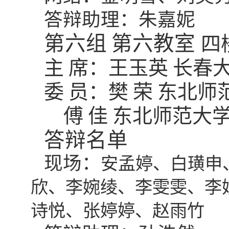
答辩助理：朱嘉妮
第六组
第六教室
四
主
席：王玉英
长春
委
员：樊
荣
东北师
傅
佳
东北师范大
答辩名单
现场：
安孟婷、白璜申
欣、李婉绫、李雯雯、李
诗悦、张婷婷、赵雨竹