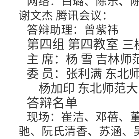
网络：白璐、陈乐、
谢文杰
腾讯会议：
答辩助理：曾紫祎
第四组
第四教室
三
主
席：杨
雪
吉林师
委
员：张利满
东北
杨加印
东北师范大
答辩名单
现场：崔洁、邓蓓、
驰、阮氏清香、苏涵、