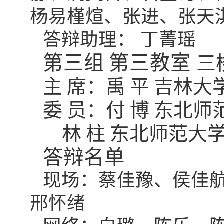
杨易槿煊、张进、张天
答辩助理： 丁菁瑶
第三组
第三教室
三
主
席：禹
平
吉林大
委
员：付
博
东北师
林
柱
东北师范大
答辩名单
现场：蔡佳豫、侯佳
邢怀绪