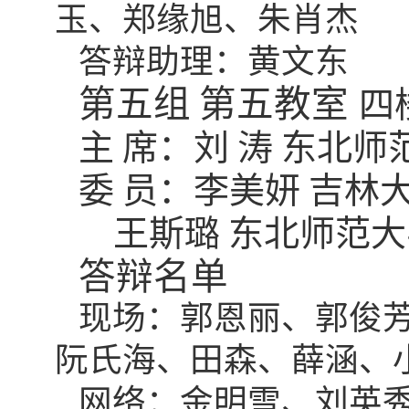
玉、郑缘旭、朱肖杰
答辩助理：黄文东
第五组
第五教室
四
主
席：刘
涛
东北师
委
员：李美妍
吉林
王斯璐
东北师范大
答辩名单
现场：郭恩丽、郭俊
阮氏海、田森、薛涵、
网络：金明雪、刘英