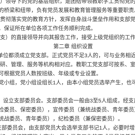
支）领导下的党的基层组织，是团结带领教职学工贯彻党
的桥梁和纽带，负有党员发展和教育管理服务等重要职责
真贯彻落实党的教育方针，发挥自身战斗堡垒作用和支部
，保证所在单位各项工作任务顺利完成。
总支）的直接领导并向其报告工作，接受上级党组织的工
第二章 组织设置
的单位都须成立党支部。正式党员不足3人的，可与业务相
科研、管理、服务等机构相对应。教职工党支部可按系、
可根据党员人数按班级、年级或专业设置。
党小组，党小组设组长1人，由本小组党员选举产生，也
部，设立支部委员会。支部委员会一般由3至5人组成，经
检委员、保密委员），宣传委员（兼统战委员、青年委员
统战委员、青年委员），纪检委员（兼保密委员）。
支部委员会，由支部党员大会选举支部书记1人，必要时增