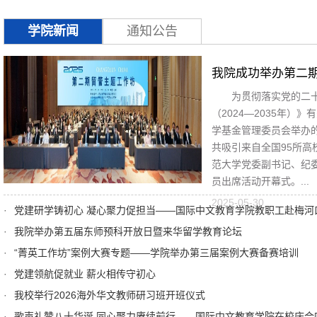
学院新闻
通知公告
我院成功举办第二
为贯彻落实党的二
（2024—2035年）
学基金管理委员会举办
共吸引来自全国95所高
范大学党委副书记、纪
员出席活动开幕式。...
2025-05-30
党建研学铸初心 凝心聚力促担当——国际中文教育学院教职工赴梅河
我院举办第五届东师预科开放日暨来华留学教育论坛
“菁英工作坊”案例大赛专题——学院举办第三届案例大赛备赛培训
党建领航促就业 薪火相传守初心
我校举行2026海外华文教师研习班开班仪式
歌声礼赞八十华诞 同心聚力赓续前行——国际中文教育学院在校庆合